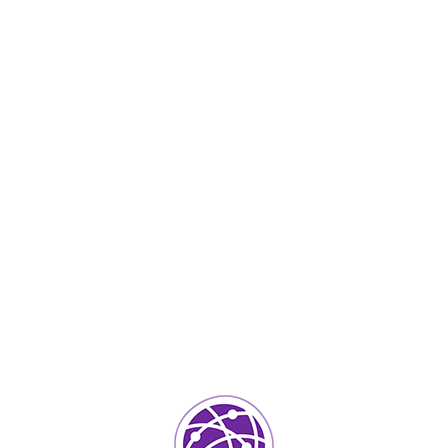
Tu dirección de correo electrónico no será publicada.
Los
campos requeridos están marcados
*