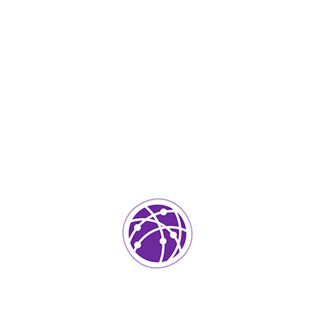
Noviembre 21, 2023
soportedeinformatica_1qlaf2
IT Services
0
Agregar un comentario
Tu dirección de correo electrónico no será publicada.
Los
campos requeridos están marcados
*