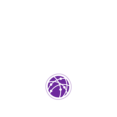
Noviembre 21, 2023
soportedeinformatica_1qlaf2
IT Services
0
Agregar un comentario
Tu dirección de correo electrónico no será publicada.
Los
campos requeridos están marcados
*