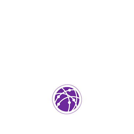
Noviembre 21, 2023
soportedeinformatica_1qlaf2
IT Services
0
Agregar un comentario
Tu dirección de correo electrónico no será publicada.
Los
campos requeridos están marcados
*