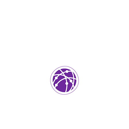
Sé el primero en valorar “Grand Shates”
Tu dirección de correo electrónico no será publicada.
Los
campos requeridos están marcados
*