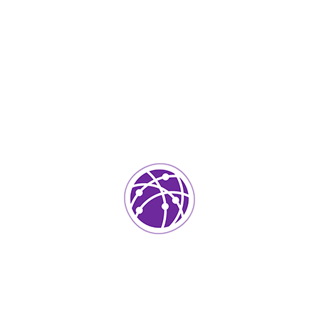
Sé el primero en valorar “Digital Tharmomiter”
Tu dirección de correo electrónico no será publicada.
Los
campos requeridos están marcados
*