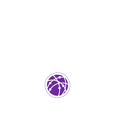
Noviembre 21, 2023
soportedeinformatica_1qlaf2
IT Services
0
Agregar un comentario
Tu dirección de correo electrónico no será publicada.
Los
campos requeridos están marcados
*