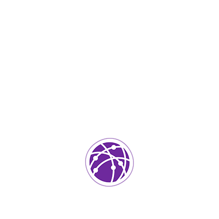
Noviembre 21, 2023
soportedeinformatica_1qlaf2
IT Services
0
Agregar un comentario
Tu dirección de correo electrónico no será publicada.
Los
campos requeridos están marcados
*