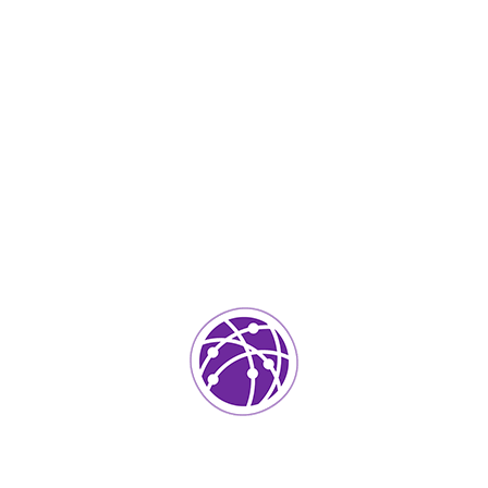
Noviembre 21, 2023
soportedeinformatica_1qlaf2
IT Services
0
Agregar un comentario
Tu dirección de correo electrónico no será publicada.
Los
campos requeridos están marcados
*