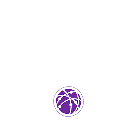
Noviembre 21, 2023
soportedeinformatica_1qlaf2
IT Services
0
Agregar un comentario
Tu dirección de correo electrónico no será publicada.
Los
campos requeridos están marcados
*