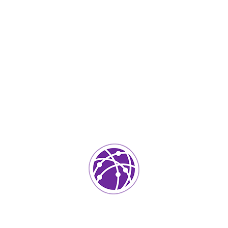
Noviembre 21, 2023
soportedeinformatica_1qlaf2
IT Services
0
Agregar un comentario
Tu dirección de correo electrónico no será publicada.
Los
campos requeridos están marcados
*