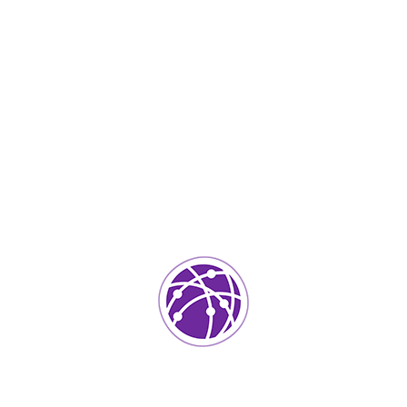
Noviembre 21, 2023
soportedeinformatica_1qlaf2
IT Services
0
Agregar un comentario
Tu dirección de correo electrónico no será publicada.
Los
campos requeridos están marcados
*