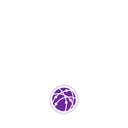
Octubre 18, 2023
soportedeinformatica_1qlaf2
IT Services
0
Agregar un comentario
Tu dirección de correo electrónico no será publicada.
Los
campos requeridos están marcados
*