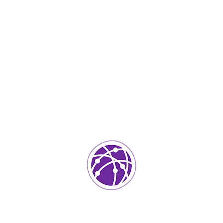
Octubre 18, 2023
soportedeinformatica_1qlaf2
IT Services
0
Agregar un comentario
Tu dirección de correo electrónico no será publicada.
Los
campos requeridos están marcados
*