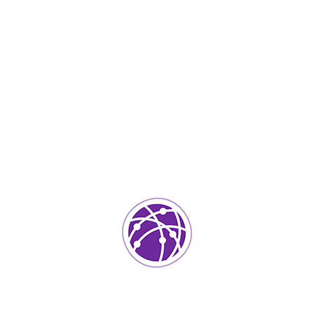
Septiembre 27, 2023
soportedeinformatica_1qlaf2
IT Services
0
Agregar un comentario
Tu dirección de correo electrónico no será publicada.
Los
campos requeridos están marcados
*