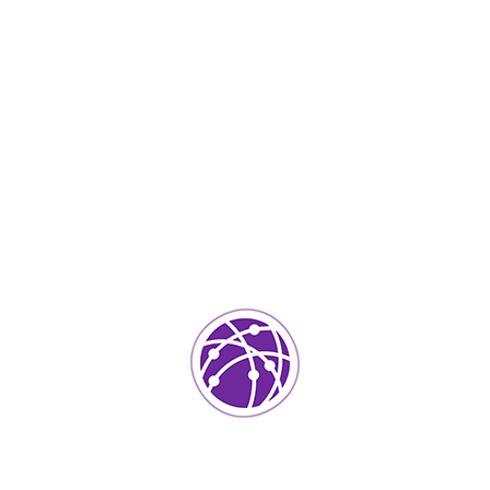
Septiembre 27, 2023
soportedeinformatica_1qlaf2
IT Services
0
Agregar un comentario
Tu dirección de correo electrónico no será publicada.
Los
campos requeridos están marcados
*