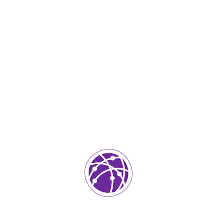
2
IT Services
0
ada.
Los campos requeridos están marcados
*