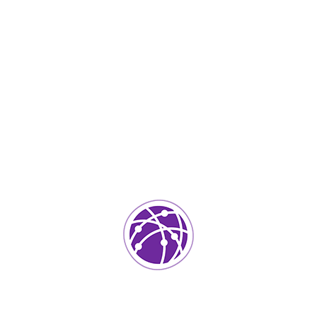
Septiembre 8, 2023
soportedeinformatica_1qlaf2
IT Services
0
Agregar un comentario
Tu dirección de correo electrónico no será publicada.
Los
campos requeridos están marcados
*