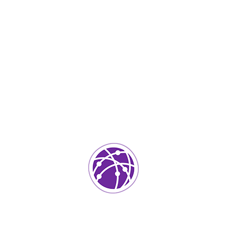
Septiembre 8, 2023
soportedeinformatica_1qlaf2
IT Services
0
Agregar un comentario
Tu dirección de correo electrónico no será publicada.
Los
campos requeridos están marcados
*