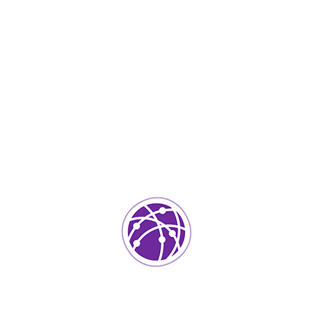
Septiembre 8, 2023
soportedeinformatica_1qlaf2
IT Services
0
Agregar un comentario
Tu dirección de correo electrónico no será publicada.
Los
campos requeridos están marcados
*