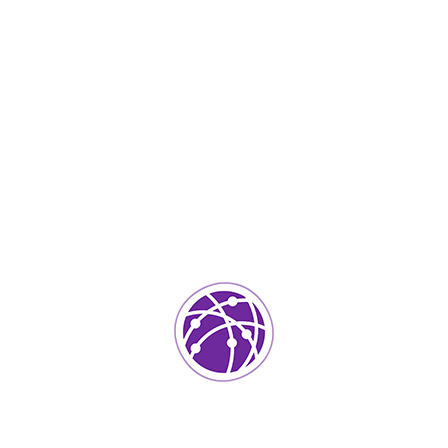
Septiembre 4, 2023
soportedeinformatica_1qlaf2
IT Services
0
Agregar un comentario
Tu dirección de correo electrónico no será publicada.
Los
campos requeridos están marcados
*