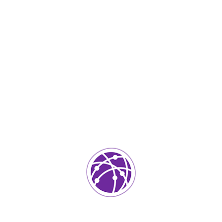
Septiembre 4, 2023
soportedeinformatica_1qlaf2
IT Services
0
Agregar un comentario
Tu dirección de correo electrónico no será publicada.
Los
campos requeridos están marcados
*