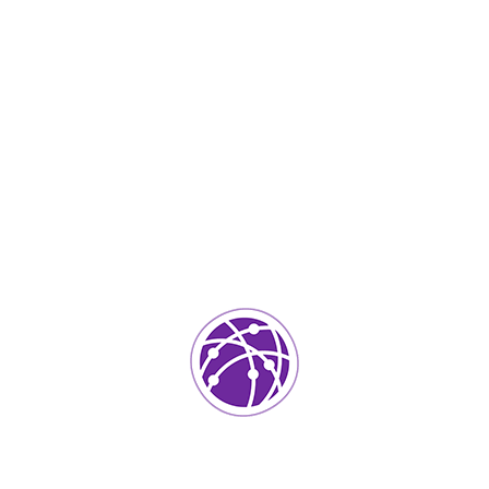
Septiembre 4, 2023
soportedeinformatica_1qlaf2
IT Services
0
Agregar un comentario
Tu dirección de correo electrónico no será publicada.
Los
campos requeridos están marcados
*