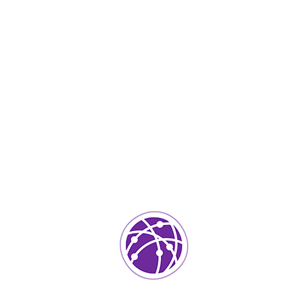
2
IT Services
0
ada.
Los campos requeridos están marcados
*