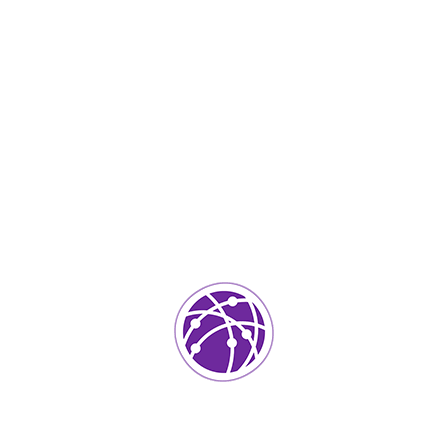
Septiembre 4, 2023
soportedeinformatica_1qlaf2
IT Services
0
Agregar un comentario
Tu dirección de correo electrónico no será publicada.
Los
campos requeridos están marcados
*