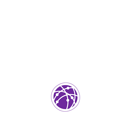
Septiembre 4, 2023
soportedeinformatica_1qlaf2
IT Services
0
Agregar un comentario
Tu dirección de correo electrónico no será publicada.
Los
campos requeridos están marcados
*