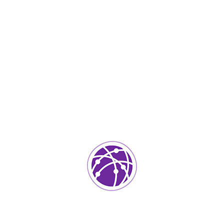
Septiembre 4, 2023
soportedeinformatica_1qlaf2
IT Services
0
Agregar un comentario
Tu dirección de correo electrónico no será publicada.
Los
campos requeridos están marcados
*