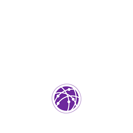
Septiembre 4, 2023
soportedeinformatica_1qlaf2
IT Services
0
Agregar un comentario
Tu dirección de correo electrónico no será publicada.
Los
campos requeridos están marcados
*