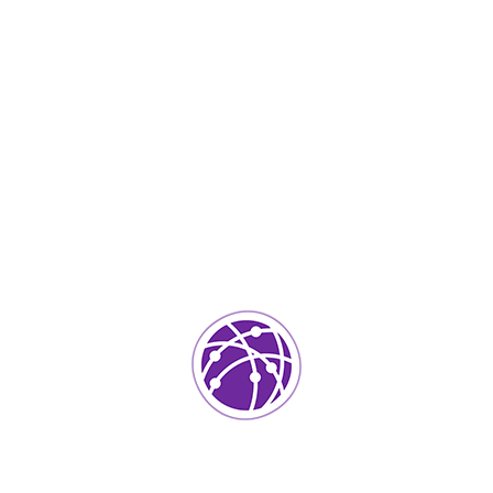
Septiembre 4, 2023
soportedeinformatica_1qlaf2
IT Services
0
Agregar un comentario
Tu dirección de correo electrónico no será publicada.
Los
campos requeridos están marcados
*