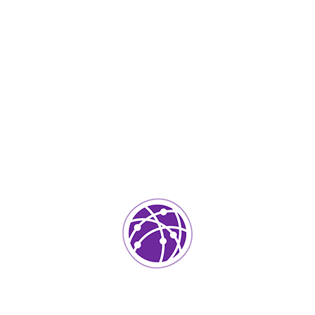
Septiembre 4, 2023
soportedeinformatica_1qlaf2
IT Services
0
Agregar un comentario
Tu dirección de correo electrónico no será publicada.
Los
campos requeridos están marcados
*