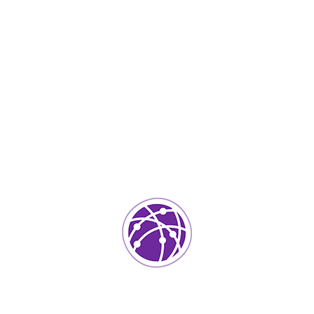
Septiembre 4, 2023
soportedeinformatica_1qlaf2
IT Services
0
Agregar un comentario
Tu dirección de correo electrónico no será publicada.
Los
campos requeridos están marcados
*