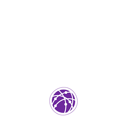
2
IT Services
0
ada.
Los campos requeridos están marcados
*