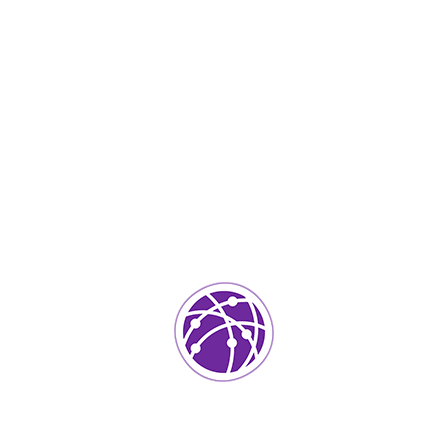
Septiembre 4, 2023
soportedeinformatica_1qlaf2
IT Services
0
Agregar un comentario
Tu dirección de correo electrónico no será publicada.
Los
campos requeridos están marcados
*