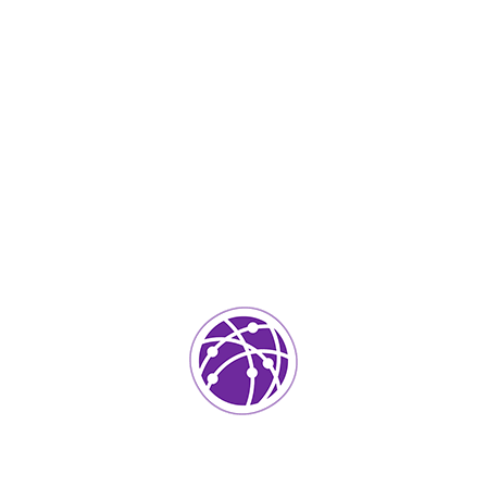
Septiembre 4, 2023
soportedeinformatica_1qlaf2
IT Services
0
Agregar un comentario
Tu dirección de correo electrónico no será publicada.
Los
campos requeridos están marcados
*