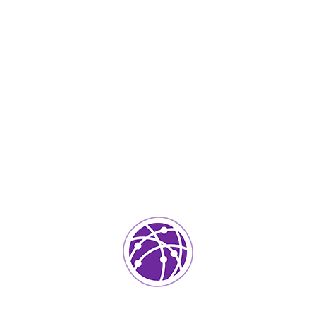
2
IT Services
0
ada.
Los campos requeridos están marcados
*