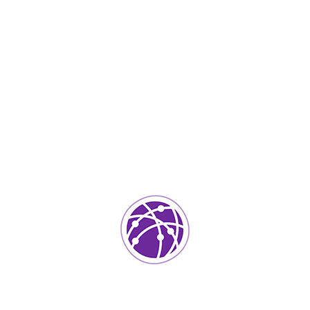
Septiembre 4, 2023
soportedeinformatica_1qlaf2
IT Services
0
Agregar un comentario
Tu dirección de correo electrónico no será publicada.
Los
campos requeridos están marcados
*