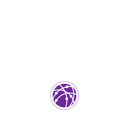
Septiembre 1, 2023
soportedeinformatica_1qlaf2
IT Services
0
Agregar un comentario
Tu dirección de correo electrónico no será publicada.
Los
campos requeridos están marcados
*