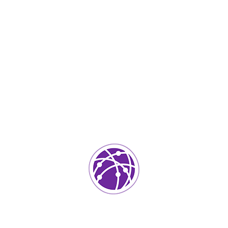
Septiembre 1, 2023
soportedeinformatica_1qlaf2
IT Services
0
Agregar un comentario
Tu dirección de correo electrónico no será publicada.
Los
campos requeridos están marcados
*