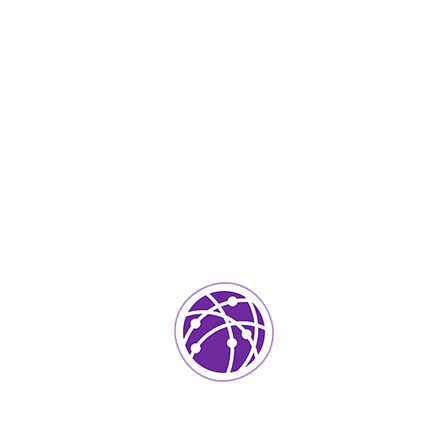
Septiembre 1, 2023
soportedeinformatica_1qlaf2
IT Services
0
Agregar un comentario
Tu dirección de correo electrónico no será publicada.
Los
campos requeridos están marcados
*