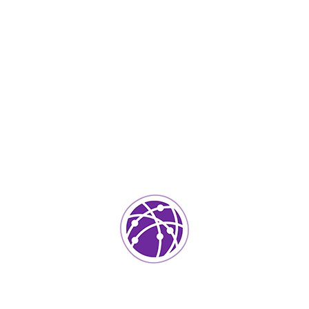
Agosto 30, 2023
soportedeinformatica_1qlaf2
IT Services
0
Agregar un comentario
Tu dirección de correo electrónico no será publicada.
Los
campos requeridos están marcados
*