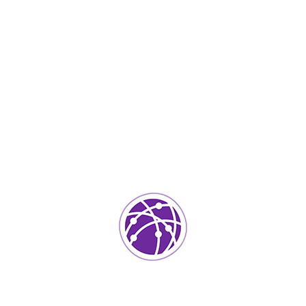
Agosto 30, 2023
soportedeinformatica_1qlaf2
IT Services
0
Agregar un comentario
Tu dirección de correo electrónico no será publicada.
Los
campos requeridos están marcados
*