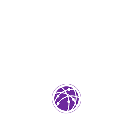
Agosto 30, 2023
soportedeinformatica_1qlaf2
IT Services
0
Agregar un comentario
Tu dirección de correo electrónico no será publicada.
Los
campos requeridos están marcados
*