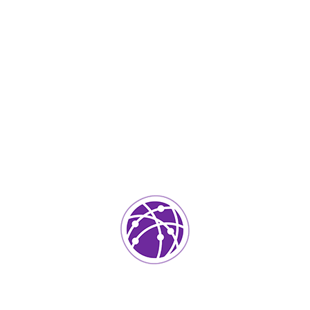
Agosto 30, 2023
soportedeinformatica_1qlaf2
IT Services
0
Agregar un comentario
Tu dirección de correo electrónico no será publicada.
Los
campos requeridos están marcados
*