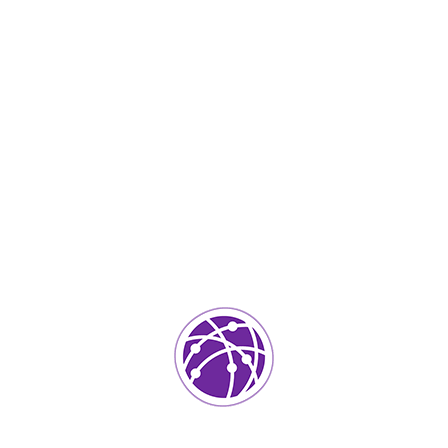
IT Services
0
ada.
Los campos requeridos están marcados
*