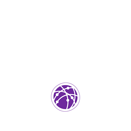
Agosto 29, 2023
soportedeinformatica_1qlaf2
IT Services
0
Agregar un comentario
Tu dirección de correo electrónico no será publicada.
Los
campos requeridos están marcados
*