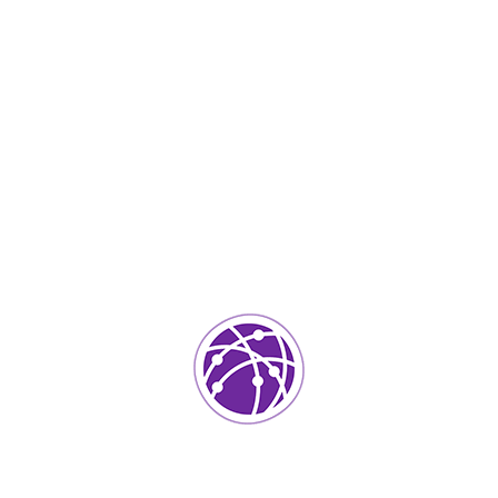
Junio 19, 2023
soportedeinformatica_1qlaf2
IT Services
0
Agregar un comentario
Tu dirección de correo electrónico no será publicada.
Los
campos requeridos están marcados
*