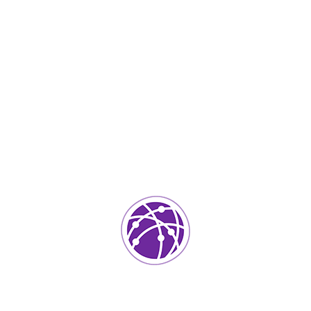
Junio 19, 2023
soportedeinformatica_1qlaf2
IT Services
0
Agregar un comentario
Tu dirección de correo electrónico no será publicada.
Los
campos requeridos están marcados
*