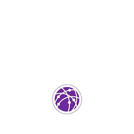
Junio 19, 2023
soportedeinformatica_1qlaf2
IT Services
0
Agregar un comentario
Tu dirección de correo electrónico no será publicada.
Los
campos requeridos están marcados
*