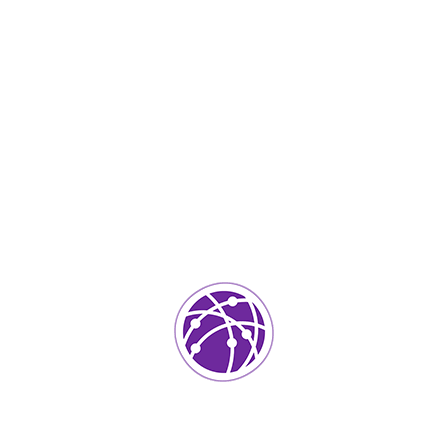
Junio 17, 2023
soportedeinformatica_1qlaf2
IT Services
0
Agregar un comentario
Tu dirección de correo electrónico no será publicada.
Los
campos requeridos están marcados
*