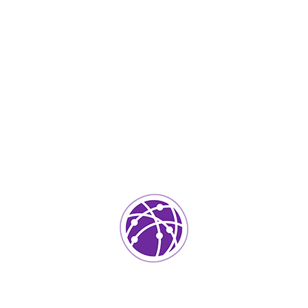
Junio 17, 2023
soportedeinformatica_1qlaf2
IT Services
0
Agregar un comentario
Tu dirección de correo electrónico no será publicada.
Los
campos requeridos están marcados
*